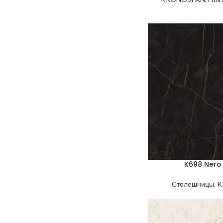
K698 Nero
Столешницы
,
K