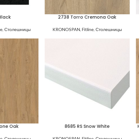
Black
2738 Torro Cremona Oak
ne
,
Столешницы
KRONOSPAN
,
Fitline
,
Столешницы
one Oak
8685 RS Snow White
ne
,
Столешницы
KRONOSPAN
,
Fitline
,
Столешницы