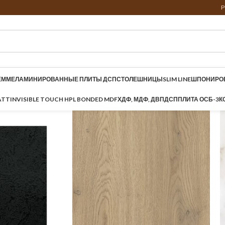
P
ЕМ
МЕЛАМИНИРОВАННЫЕ ПЛИТЫ ДСП
СТОЛЕШНИЦЫ
SLIM LINE
ШПОНИРО
ATT
INVISIBLE TOUCH HPL BONDED MDF
ХДФ, МДФ, ДВП
ДСП
ПЛИТА ОСБ-3
К